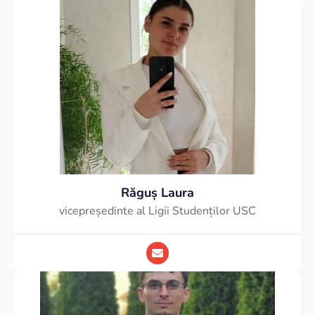
e
l
o
p
e
Răguș Laura
vicepreședinte al Ligii Studenților USC
E
n
v
e
l
o
p