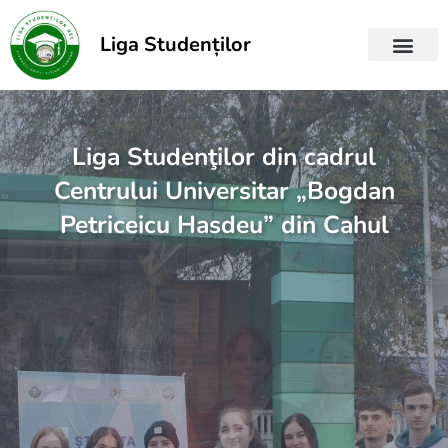
Skip
to
Liga Studenților
content
Liga Studenţilor din cadrul
Centrului Universitar „Bogdan
Petriceicu Hasdeu” din Cahul