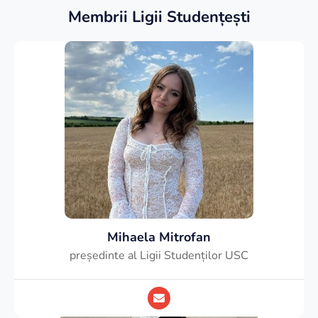
Membrii Ligii Studențești
Mihaela Mitrofan
președinte al Ligii Studenților USC
E
n
v