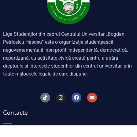
Liga Studenţilor din cadrul Centrului Universitar ,,Bogdan
Petriceicu Hasdeu” este o organizaţie studenţească,
neguvernamentală, non-profit, independentă, democratică,
nepartizană, cu activitate civică creată pentru a apăra
drepturile şi interesele studenţilor din centrul universitar, prin
toate mijloacele legale de care dispune.
T
I
F
E
i
n
a
n
k
s
c
v
t
t
e
e
Contacte
o
a
b
l
k
g
o
o
r
o
p
a
k
e
m
MD-3909, or. Cahul, Piaţa Independenţei, 1