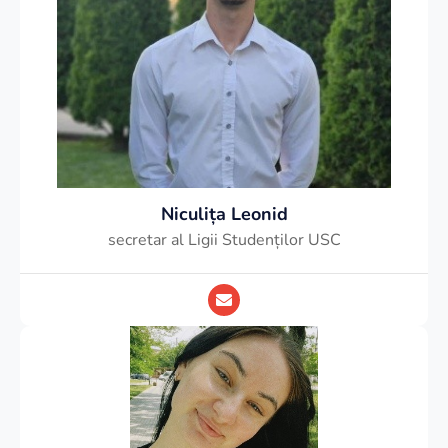
e
Niculița Leonid
secretar al Ligii Studenților USC
E
n
v
e
l
o
p
e