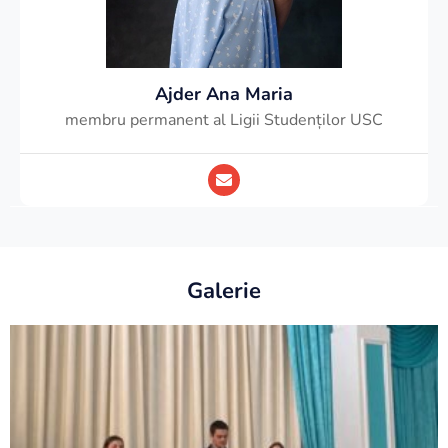
Ajder Ana Maria
membru permanent al Ligii Studenților USC
E
n
v
e
l
o
p
e
Galerie