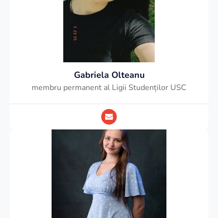
Gabriela Olteanu
membru permanent al Ligii Studenților USC
E
n
v
e
l
o
p
e